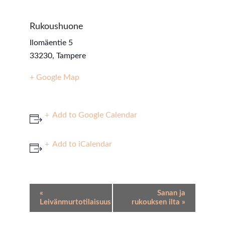
Rukoushuone
Ilomäentie 5
33230
,
Tampere
+ Google Map
Add to Google Calendar
Add to iCalendar
Event
«
Sanan ja
Navigation
Leivänmurtotilaisuus
rukouksen ilta
»