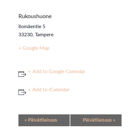
Rukoushuone
Ilomäentie 5
33230
,
Tampere
+ Google Map
Add to Google Calendar
Add to iCalendar
Event
«
Päivätilaisuus
Päivätilaisuus
»
Navigation