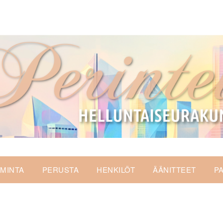
IMINTA
PERUSTA
HENKILÖT
ÄÄNITTEET
P