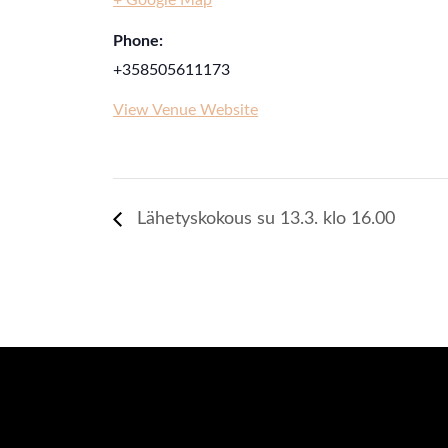
Phone:
+358505611173
View Venue Website
Lähetyskokous su 13.3. klo 16.00