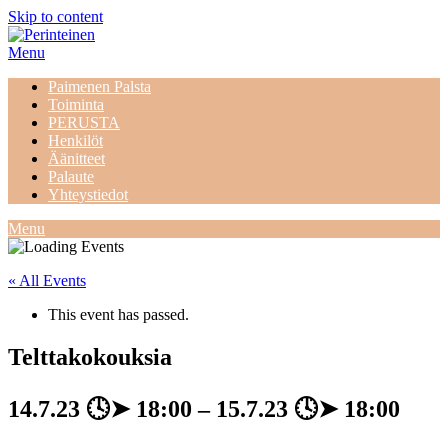
Skip to content
Menu
Paimenen Palsta
Toiminta
PERUSTA
Henkilöt
Äänitteet
Palaute
Yhteystiedot
Menu
« All Events
This event has passed.
Telttakokouksia
14.7.23
🕓➤
18:00
–
15.7.23
🕓➤
18:00