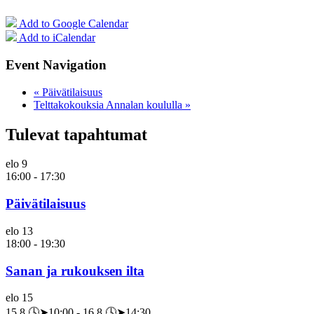
Add to Google Calendar
Add to iCalendar
Event Navigation
«
Päivätilaisuus
Telttakokouksia Annalan koululla
»
Tulevat tapahtumat
elo
9
16:00
-
17:30
Päivätilaisuus
elo
13
18:00
-
19:30
Sanan ja rukouksen ilta
elo
15
15.8.🕓➤10:00
-
16.8.🕓➤14:30