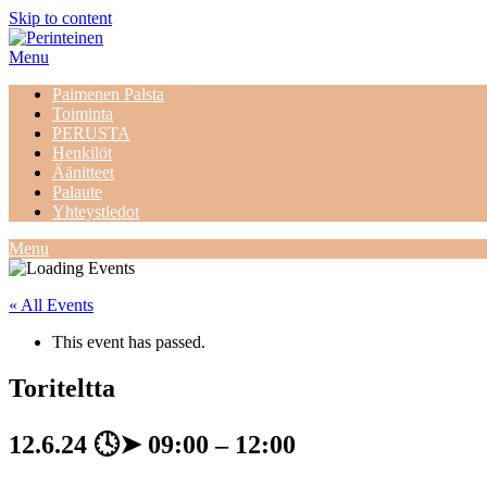
Skip to content
Menu
Paimenen Palsta
Toiminta
PERUSTA
Henkilöt
Äänitteet
Palaute
Yhteystiedot
Menu
« All Events
This event has passed.
Toriteltta
12.6.24
🕓➤
09:00
–
12:00