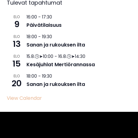
Tulevat tapahtumat
16:00
-
17:30
ELO
9
Päivätilaisuus
18:00
-
19:30
ELO
13
Sanan ja rukouksen ilta
15.8.🕓➤10:00
-
16.8.🕓➤14:30
ELO
15
Kesäjuhlat Mertiörannassa
18:00
-
19:30
ELO
20
Sanan ja rukouksen ilta
View Calendar