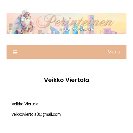
Skip
to
content
Menu
Veikko Viertola
Veikko Viertola
veikkoviertola3@gmail.com