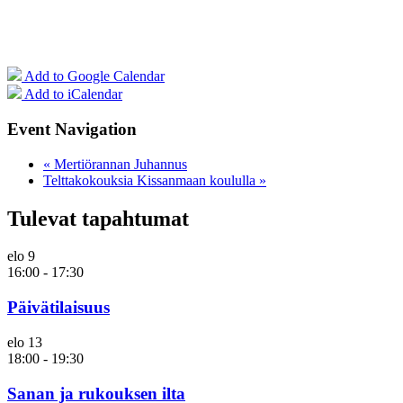
Add to Google Calendar
Add to iCalendar
Event Navigation
«
Mertiörannan Juhannus
Telttakokouksia Kissanmaan koululla
»
Tulevat tapahtumat
elo
9
16:00
-
17:30
Päivätilaisuus
elo
13
18:00
-
19:30
Sanan ja rukouksen ilta