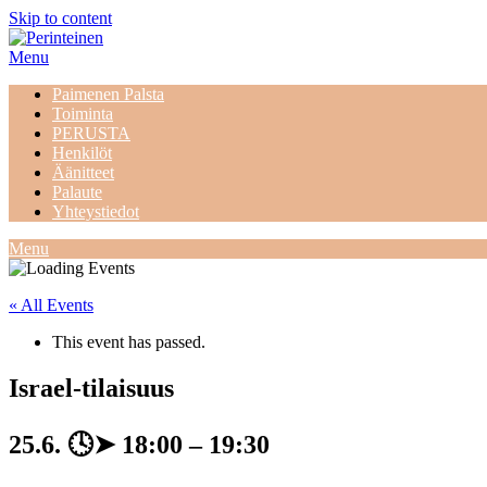
Skip to content
Menu
Paimenen Palsta
Toiminta
PERUSTA
Henkilöt
Äänitteet
Palaute
Yhteystiedot
Menu
« All Events
This event has passed.
Israel-tilaisuus
25.6.
🕓➤
18:00
–
19:30