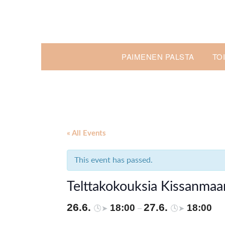
Skip
to
content
PAIMENEN PALSTA
TO
« All Events
This event has passed.
Telttakokouksia Kissanmaan
26.6.
27.6.
18:00
18:00
🕓➤
–
🕓➤