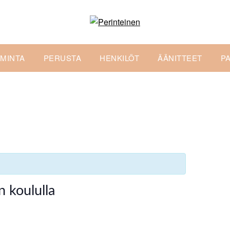
IMINTA
PERUSTA
HENKILÖT
ÄÄNITTEET
P
 koululla