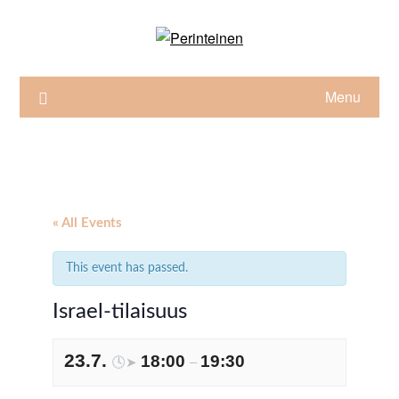
Skip
to
content
Menu
« All Events
This event has passed.
Israel-tilaisuus
23.7.
18:00
19:30
🕓➤
–