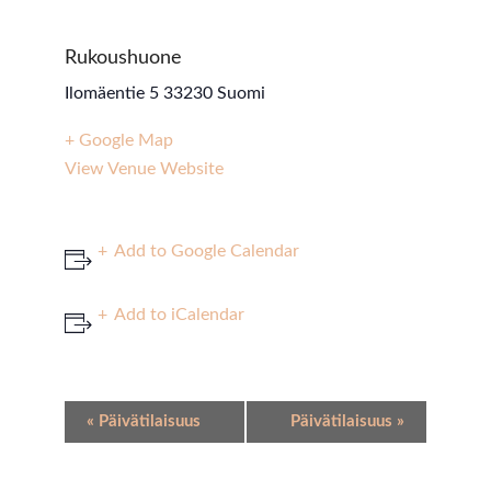
Rukoushuone
Ilomäentie 5
33230
Suomi
+ Google Map
View Venue Website
Add to Google Calendar
Add to iCalendar
Event
«
Päivätilaisuus
Päivätilaisuus
»
Navigation