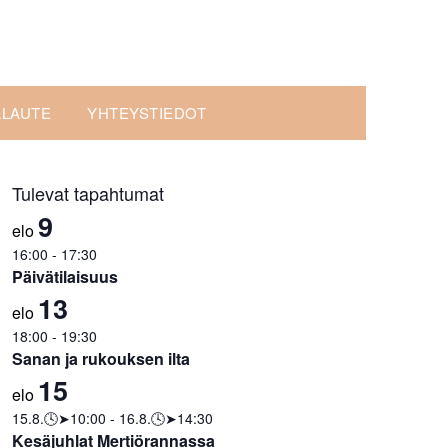
ALAUTE
YHTEYSTIEDOT
Tulevat tapahtumat
9
elo
16:00
-
17:30
Päivätilaisuus
13
elo
18:00
-
19:30
Sanan ja rukouksen ilta
15
elo
15.8.🕓➤10:00
-
16.8.🕓➤14:30
Kesäjuhlat Mertiörannassa