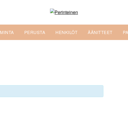
IMINTA
PERUSTA
HENKILÖT
ÄÄNITTEET
P