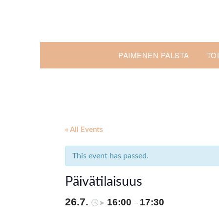
Skip
to
content
PAIMENEN PALSTA
TO
« All Events
This event has passed.
Päivätilaisuus
26.7.
16:00
17:30
🕓➤
–