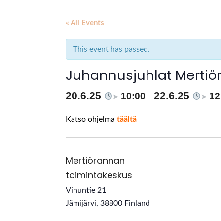
« All Events
This event has passed.
Juhannusjuhlat Merti
20.6.25
22.6.25
10:00
12
➤
–
➤
Katso ohjelma
täältä
Mertiörannan
toimintakeskus
Vihuntie 21
Jämijärvi
,
38800
Finland