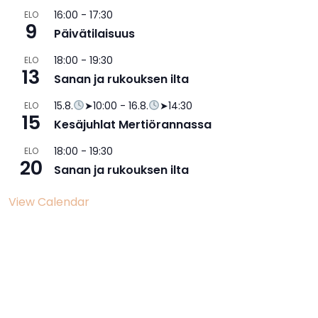
16:00
-
17:30
ELO
9
Päivätilaisuus
18:00
-
19:30
ELO
13
Sanan ja rukouksen ilta
15.8.
➤10:00
-
16.8.
➤14:30
ELO
15
Kesäjuhlat Mertiörannassa
18:00
-
19:30
ELO
20
Sanan ja rukouksen ilta
View Calendar