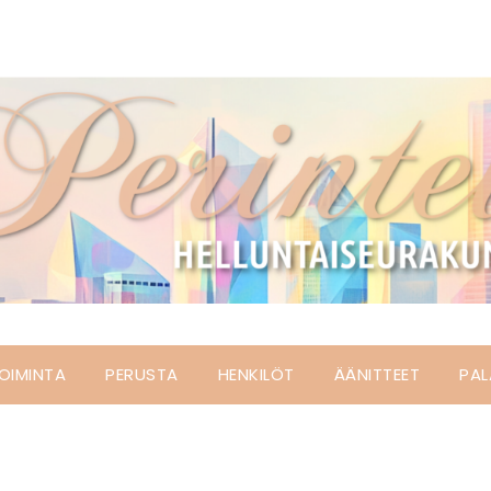
OIMINTA
PERUSTA
HENKILÖT
ÄÄNITTEET
PAL