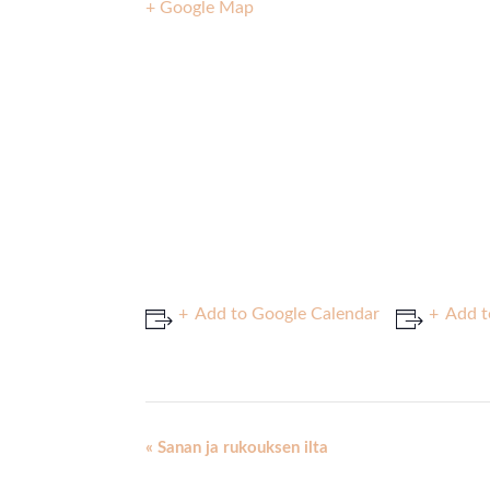
+ Google Map
Add to Google Calendar
Add t
Event
«
Sanan ja rukouksen ilta
Navigation