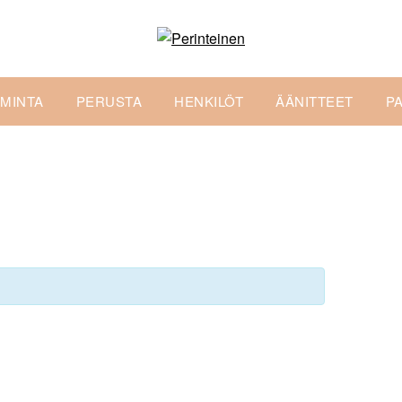
IMINTA
PERUSTA
HENKILÖT
ÄÄNITTEET
P