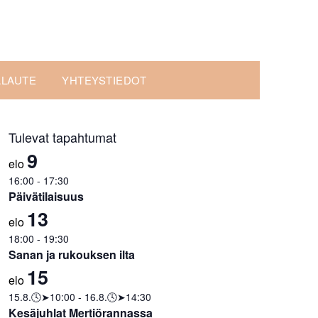
ALAUTE
YHTEYSTIEDOT
Tulevat tapahtumat
9
elo
16:00
-
17:30
Päivätilaisuus
13
elo
18:00
-
19:30
Sanan ja rukouksen ilta
15
elo
15.8.🕓➤10:00
-
16.8.🕓➤14:30
Kesäjuhlat Mertiörannassa