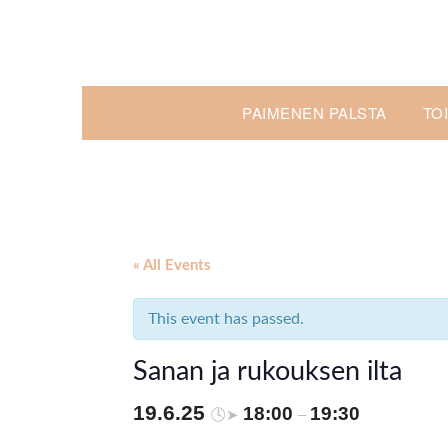
Skip
to
content
PAIMENEN PALSTA
TO
« All Events
This event has passed.
Sanan ja rukouksen ilta
19.6.25
18:00
19:30
🕓➤
–