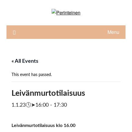
Skip
to
content
Menu
« All Events
This event has passed.
Leivänmurtotilaisuus
1.1.23🕓➤16:00
-
17:30
Leivänmurtotilaisuus klo 16.00