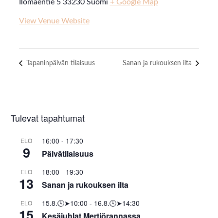
Ilomäentie 5
33230
Suomi
+ Google Map
View Venue Website
Tapaninpäivän tilaisuus
Sanan ja rukouksen ilta
Tulevat tapahtumat
16:00
-
17:30
ELO
9
Päivätilaisuus
18:00
-
19:30
ELO
13
Sanan ja rukouksen ilta
15.8.🕓➤10:00
-
16.8.🕓➤14:30
ELO
15
Kesäjuhlat Mertiörannassa