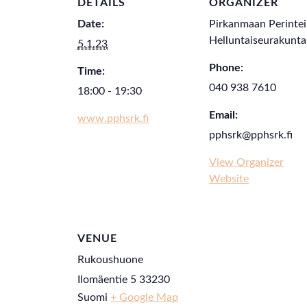
DETAILS
ORGANIZER
Date:
Pirkanmaan Perinte
Helluntaiseurakunta
5.1.23
Phone:
Time:
040 938 7610
18:00 - 19:30
Email:
www.pphsrk.fi
pphsrk@pphsrk.fi
View Organizer
Website
VENUE
Rukoushuone
Ilomäentie 5
33230
Suomi
+ Google Map