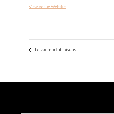
View Venue Website
Leivänmurtotilaisuus