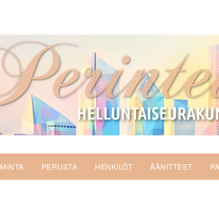
IMINTA
PERUSTA
HENKILÖT
ÄÄNITTEET
P