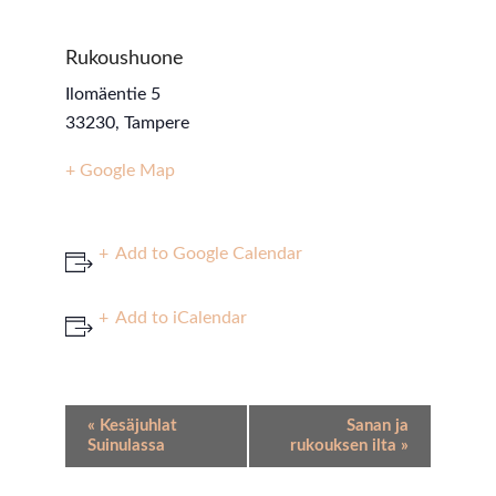
Rukoushuone
Ilomäentie 5
33230
,
Tampere
+ Google Map
Add to Google Calendar
Add to iCalendar
Event
«
Kesäjuhlat
Sanan ja
Navigation
Suinulassa
rukouksen ilta
»