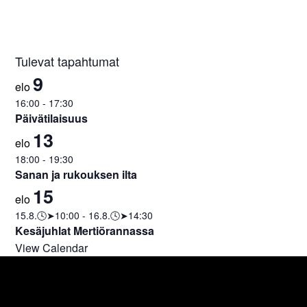
Tulevat tapahtumat
9
elo
16:00
-
17:30
Päivätilaisuus
13
elo
18:00
-
19:30
Sanan ja rukouksen ilta
15
elo
15.8.🕓➤10:00
-
16.8.🕓➤14:30
Kesäjuhlat Mertiörannassa
View Calendar