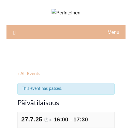
Skip
to
content
Menu
« All Events
This event has passed.
Päivätilaisuus
27.7.25
16:00
17:30
🕓➤
–