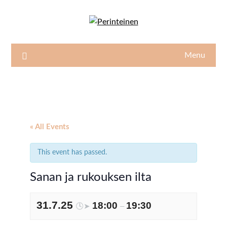
Skip
to
content
Menu
« All Events
This event has passed.
Sanan ja rukouksen ilta
31.7.25
18:00
19:30
🕓➤
–