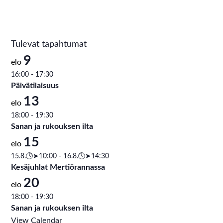
Tulevat tapahtumat
9
elo
16:00
-
17:30
Päivätilaisuus
13
elo
18:00
-
19:30
Sanan ja rukouksen ilta
15
elo
15.8.🕓➤10:00
-
16.8.🕓➤14:30
Kesäjuhlat Mertiörannassa
20
elo
18:00
-
19:30
Sanan ja rukouksen ilta
View Calendar