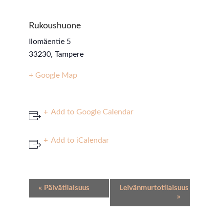
Rukoushuone
Ilomäentie 5
33230
,
Tampere
+ Google Map
Add to Google Calendar
Add to iCalendar
Event
«
Päivätilaisuus
Leivänmurtotilaisuus
Navigation
»