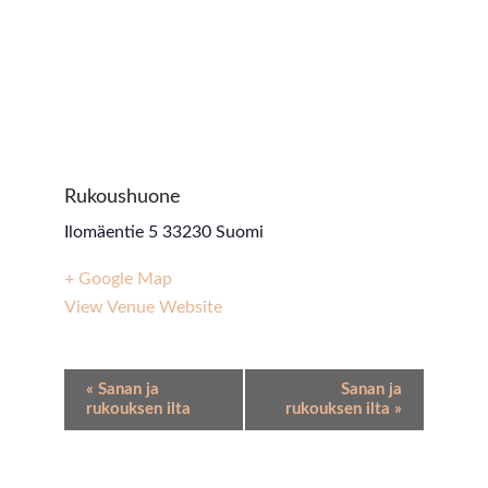
Rukoushuone
Ilomäentie 5
33230
Suomi
+ Google Map
View Venue Website
Event
«
Sanan ja
Sanan ja
Navigation
rukouksen ilta
rukouksen ilta
»