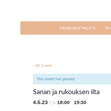
Skip
to
content
PAIMENEN PALSTA
TO
« All Events
This event has passed.
Sanan ja rukouksen ilta
4.5.23
18:00
19:30
🕓➤
–