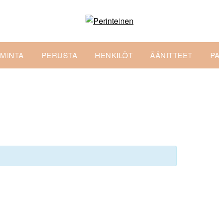
IMINTA
PERUSTA
HENKILÖT
ÄÄNITTEET
P