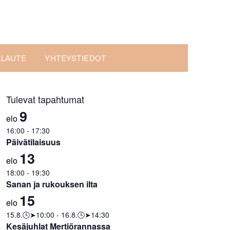
ALAUTE
YHTEYSTIEDOT
Tulevat tapahtumat
9
elo
16:00
-
17:30
Päivätilaisuus
13
elo
18:00
-
19:30
Sanan ja rukouksen ilta
15
elo
15.8.🕓➤10:00
-
16.8.🕓➤14:30
Kesäjuhlat Mertiörannassa