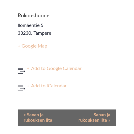
Rukoushuone
Ilomäentie 5
33230
,
Tampere
+ Google Map
Add to Google Calendar
Add to iCalendar
Event
«
Sanan ja
Sanan ja
Navigation
rukouksen ilta
rukouksen ilta
»