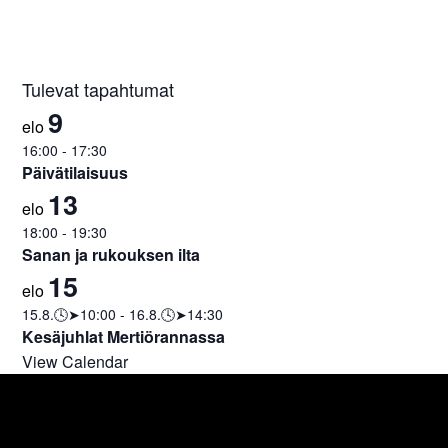
Tulevat tapahtumat
9
elo
16:00
-
17:30
Päivätilaisuus
13
elo
18:00
-
19:30
Sanan ja rukouksen ilta
15
elo
15.8.🕓➤10:00
-
16.8.🕓➤14:30
Kesäjuhlat Mertiörannassa
View Calendar