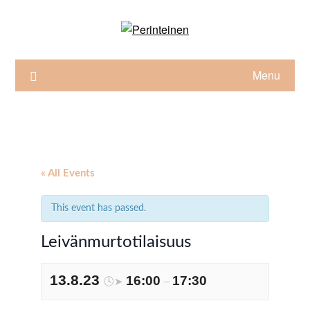
Skip
to
content
Menu
« All Events
This event has passed.
Leivänmurtotilaisuus
13.8.23
16:00
17:30
🕓➤
–